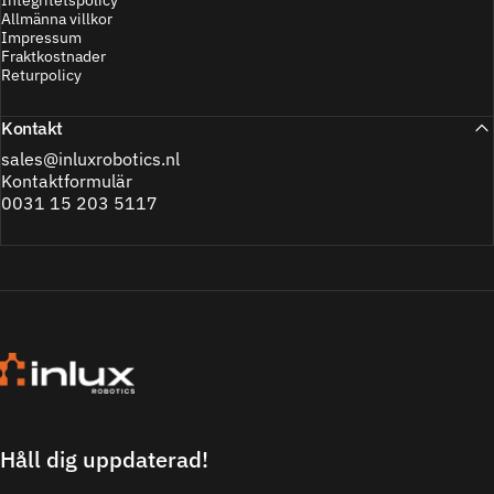
Allmänna villkor
Impressum
Fraktkostnader
Returpolicy
Kontakt
sales@inluxrobotics.nl
Kontaktformulär
0031 15 203 5117
Inlux Robotics
Håll dig uppdaterad!