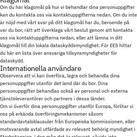
Om du har klagomål på hur vi behandlar dina personuppgifter
kan du kontakta oss via kontaktuppgifterna nedan. Om du inte
är nöjd med vårt svar på ditt klagomål har du, beroende på
var du bor, rätt att överklaga vårt beslut genom att kontakta
oss via kontaktuppgifterna nedan, eller att lämna in ditt
klagomål till din lokala dataskyddsmyndighet. För EES hittar
du
här
en lista över ansvariga tillsynsmyndigheter för
dataskydd.
Internationella användare
Observera att vi kan överföra, lagra och behandla dina
personuppgifter utanför det land där du bor. Dina
personuppgifter behandlas också av personal och externa
tjänsteleverantörer och partners i dessa länder.
Om vi överför dina personuppgifter utanför Europa, förlitar vi
oss på erkända överföringsmekanismer såsom
standardavtalsklausuler från Europeiska kommissionen, eller
motsvarande avtal utfärdade av relevant behörig myndighet i
Storbritannien, i den mån det är relevant, såvida inte