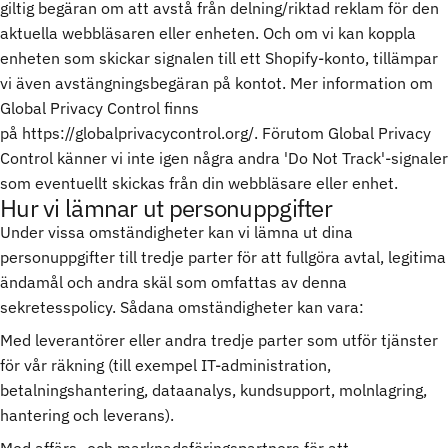
giltig begäran om att avstå från delning/riktad reklam för den
aktuella webbläsaren eller enheten. Och om vi kan koppla
enheten som skickar signalen till ett Shopify-konto, tillämpar
vi även avstängningsbegäran på kontot. Mer information om
Global Privacy Control finns
på
https://globalprivacycontrol.org/
. Förutom Global Privacy
Control känner vi inte igen några andra 'Do Not Track'-signaler
som eventuellt skickas från din webbläsare eller enhet.
Hur vi lämnar ut personuppgifter
Under vissa omständigheter kan vi lämna ut dina
personuppgifter till tredje parter för att fullgöra avtal, legitima
ändamål och andra skäl som omfattas av denna
sekretesspolicy. Sådana omständigheter kan vara:
Med leverantörer eller andra tredje parter som utför tjänster
för vår räkning (till exempel IT-administration,
betalningshantering, dataanalys, kundsupport, molnlagring,
hantering och leverans).
Med affärs- och marknadsföringspartners för att