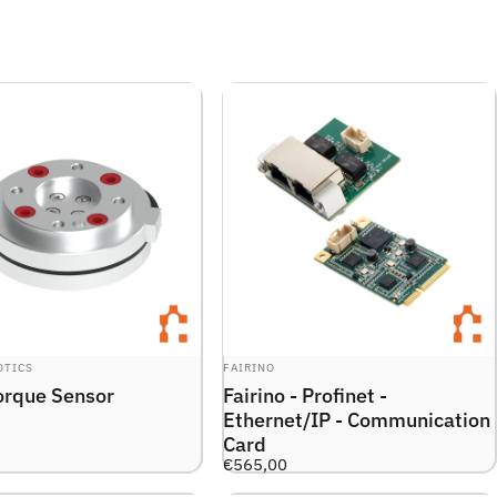
R:
LEVERANTÖR:
OTICS
FAIRINO
orque Sensor
Fairino - Profinet -
Ethernet/IP - Communication
Card
€565,00