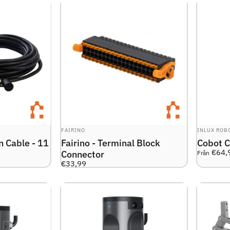
LEVERANTÖR:
LEVERANTÖ
FAIRINO
INLUX ROB
n Cable - 11
Fairino - Terminal Block
Cobot C
€64,
Connector
Från
€33,99