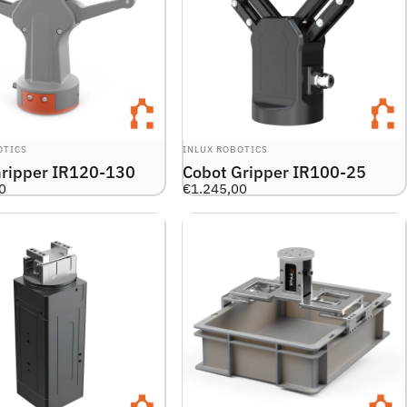
R:
LEVERANTÖR:
OTICS
INLUX ROBOTICS
Gripper IR120-130
Cobot Gripper IR100-25
0
€1.245,00