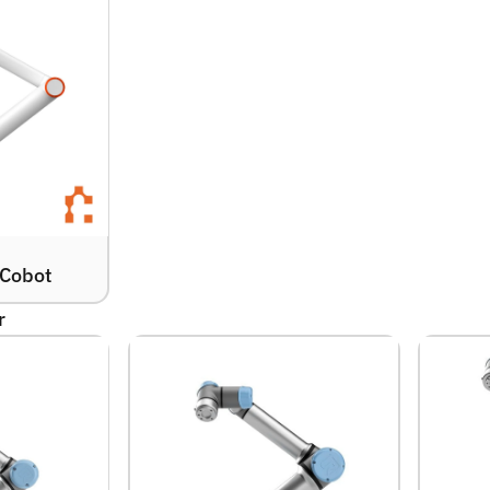
 Cobot
r