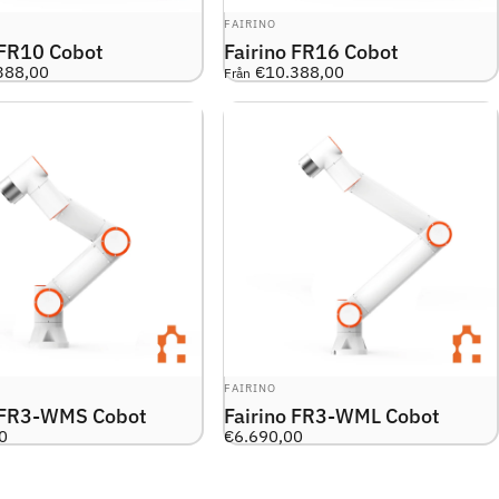
R:
LEVERANTÖR:
FAIRINO
 FR10 Cobot
Fairino FR16 Cobot
388,00
€10.388,00
Från
R:
LEVERANTÖR:
FAIRINO
o FR3-WMS Cobot
Fairino FR3-WML Cobot
0
€6.690,00