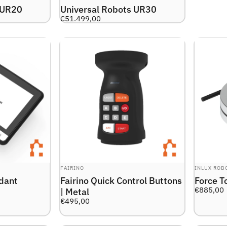
 UR20
Universal Robots UR30
€51.499,00
LEVERANTÖR:
LEVERANTÖ
FAIRINO
INLUX ROB
ndant
Fairino Quick Control Buttons
Force T
€885,00
| Metal
€495,00