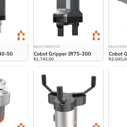
LEVERANTÖR:
LEVERANTÖ
INLUX ROBOTICS
INLUX ROB
40-50
Cobot Gripper IR75-300
Cobot 
€1.745,00
€2.045,0