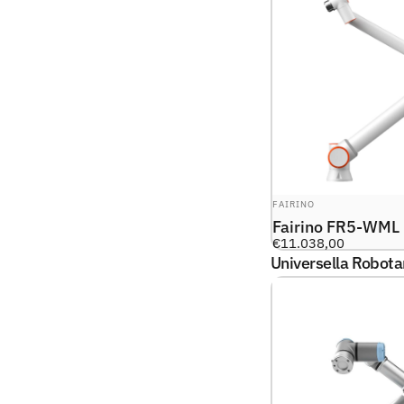
LEVERANTÖR:
FAIRINO
Fairino FR5-WML
€11.038,00
Universella Robota