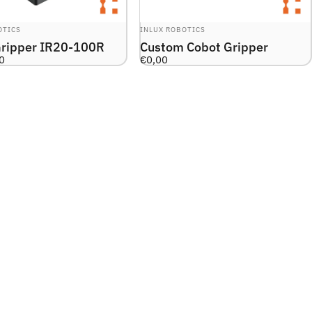
R:
LEVERANTÖR:
OTICS
INLUX ROBOTICS
Gripper IR20-100R
Custom Cobot Gripper
0
€0,00