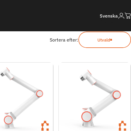
Logga 
Svenska
D
Svenska
Sortera efter:
Utvald