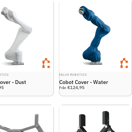
R:
LEVERANTÖR:
OTICS
INLUX ROBOTICS
over - Dust
Cobot Cover - Water
95
€124,95
Från