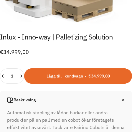
Inlux
-
Inno-way
|
Palletizing
Solution
€34.999,00
Kvantitet
Lägg till i kundvagn
-
€34.999,00
Beskrivning
Automatisk stapling av lådor, burkar eller andra
produkter på en pall med en cobot ökar företagets
effektivitet avsevärt. Tack vare Fairino Cobots är denna