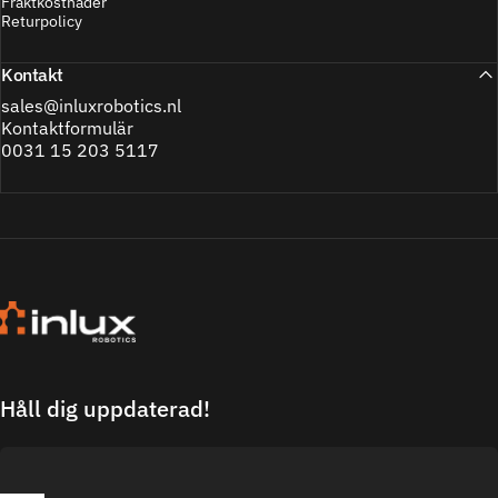
Fraktkostnader
Returpolicy
Kontakt
sales@inluxrobotics.nl
Kontaktformulär
0031 15 203 5117
Inlux Robotics
Håll dig uppdaterad!