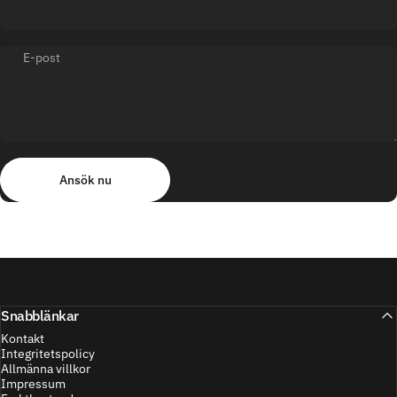
E-post
Ansök nu
Meddelande
Ansök nu
Snabblänkar
Kontakt
Integritetspolicy
Allmänna villkor
Impressum