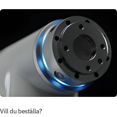
Vill
du
beställa?