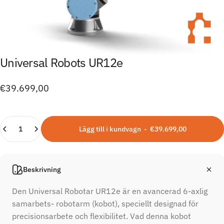
Universal
Robots
UR12e
€39.699,00
Kvantitet
Lägg till i kundvagn
-
€39.699,00
Beskrivning
Den
Universal
Robotar
UR12e
är
en
avancerad
6-
axlig
samarbets-
robotarm (
kobot),
speciellt
designad
för
precisionsarbete
och
flexibilitet.
Vad
denna
kobot