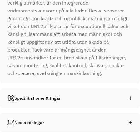
verklig
utmärker,
är
den
integrerade
vridmomentssensorer
på
alla
leder.
Dessa
sensorer
göra
noggrann
kraft-
och
ögonblicksmätningar
möjligt,
vilket
den
UR12e
i
klarar
är
för
exceptionell
säker
och
känslig
tillsammans
att
arbeta
med
människor
och
känsligt
uppgifter
av
att
utföra
utan
skada
på
produkter.
Tack vare
är
mångsidighet
är
den
UR12e
användbar
för
en
bred
skala
på
tillämpningar,
såsom
montering,
kvalitetskontroll,
skruvar,
plocka-
och-
placera
, svetsning
en maskinlastning.
Specifikationer & Ingår
Nedladdningar