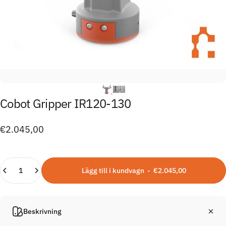
Cobot
Gripper
IR120-130
€2.045,00
Kvantitet
Lägg till i kundvagn
-
€2.045,00
Beskrivning