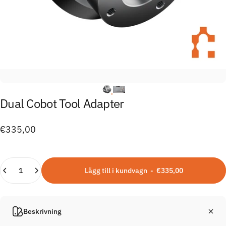
Dual
Cobot
Tool
Adapter
€335,00
Kvantitet
Lägg till i kundvagn
-
€335,00
Beskrivning