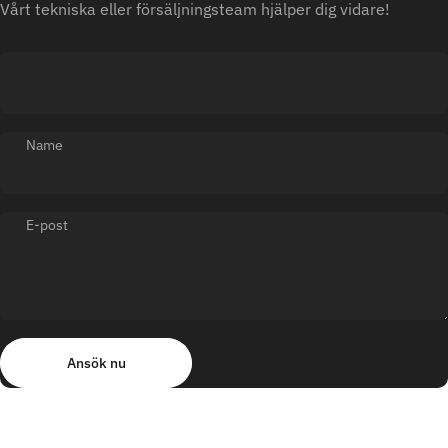
Vårt tekniska eller försäljningsteam hjälper dig vidare!
Name
E-post
Ansök nu
Meddelande
Ansök nu