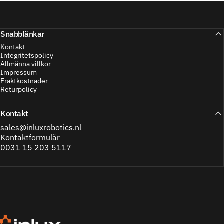
Snabblänkar
Kontakt
Integritetspolicy
Allmänna villkor
Impressum
Fraktkostnader
Returpolicy
Kontakt
sales@inluxrobotics.nl
Kontaktformulär
0031 15 203 5117
Inlux Robotics